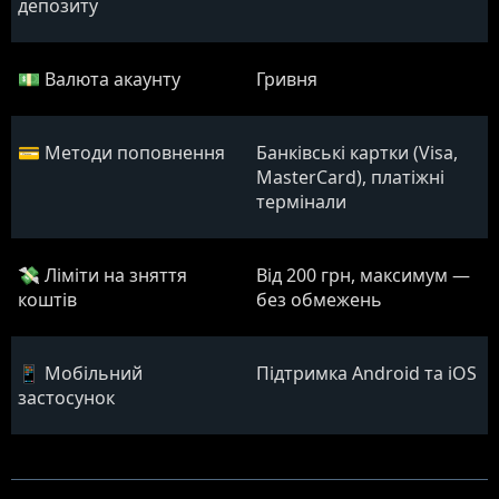
депозиту
💵 Валюта акаунту
Гривня
💳 Методи поповнення
Банківські картки (Visa,
MasterCard), платіжні
термінали
💸 Ліміти на зняття
Від 200 грн, максимум —
коштів
без обмежень
📱 Мобільний
Підтримка Android та iOS
застосунок