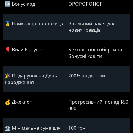
🆓 Бонус-код
OPOPOPOHGF
🥇 Найкраща пропозиція
Вітальний пакет для
нових гравців
🎈 Види бонусів
Безкоштовні оберти та
бонусні кошти
🎉 Подарунок на День
200% на депозит
народження
💰 Джекпот
Прогресивний, понад $50
000
🏦 Мінімальна сума для
100 грн