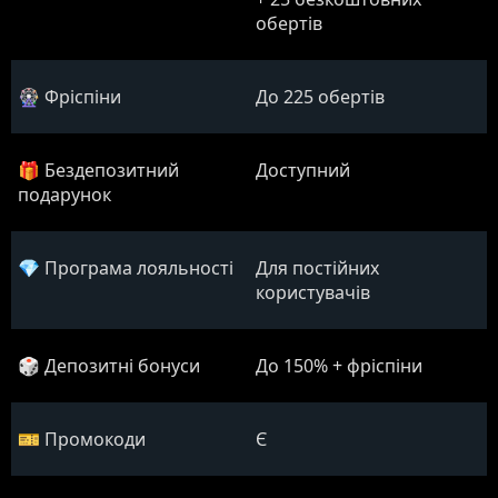
обертів
🎡 Фріспіни
До 225 обертів
🎁 Бездепозитний
Доступний
подарунок
💎 Програма лояльності
Для постійних
користувачів
🎲 Депозитні бонуси
До 150% + фріспіни
🎫 Промокоди
Є