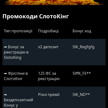
Промокоди СлотоКінг
Тип пропозиції
Подробиці
Бонус код
➥ Бонус за
x2 депозит
SlK_Regfgfg
реєстрацію в
SlotoKing
➥ Фріспіни в
125 ФС за
SlffK_FS**
СлотоКінг
реєстрацію
➥
Різні премії
SlK_ND**
Бездепозитний
бонус у